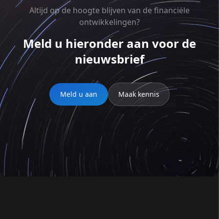
Altijd op de hoogte blijven van de financiële
ontwikkelingen?
Meld u hieronder aan voor de
nieuwsbrief
Meld u aan
Maak kennis
Document aanvragen
Meld je aan voor de nieuwsbrief
Naam
*
Naam
*
E-mail
*
E-mail
*